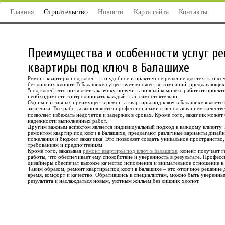
Главная
Строительство
Новости
Карта сайта
Контакты
Преимущества и особенности услуг р
квартиры под ключ в Балашихе
Ремонт квартиры под ключ – это удобное и практичное решение для тех, кто хо
без лишних хлопот. В Балашихе существует множество компаний, предлагающих
"под ключ", что позволяет заказчику получить полный комплекс работ от проект
необходимости контролировать каждый этап самостоятельно.
Одним из главных преимуществ ремонта квартиры под ключ в Балашихе является
заказчика. Все работы выполняются профессионалами с использованием качеств
позволяет избежать недочетов и задержек в сроках. Кроме того, заказчик может 
надежности выполненных работ.
Другим важным аспектом является индивидуальный подход к каждому клиенту.
ремонтом квартир под ключ в Балашихе, предлагают различные варианты дизайн
пожелания и бюджет заказчика. Это позволяет создать уникальное пространство
требованиям и предпочтениям.
Кроме того, заказывая
ремонт квартиры под ключ в Балашихе
, клиент получает 
работы, что обеспечивает ему спокойствие и уверенность в результате. Профес
дизайнеры обеспечат высокое качество исполнения и внимательное отношение к
Таким образом, ремонт квартиры под ключ в Балашихе – это отличное решение д
время, комфорт и качество. Обратившись к специалистам, можно быть уверенны
результата и наслаждаться новым, уютным жильем без лишних хлопот.