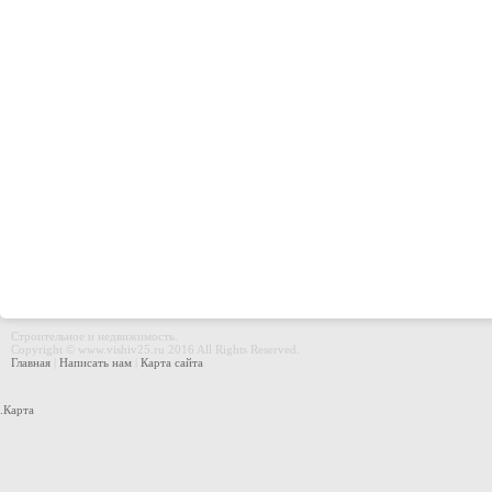
Строительное и недвижимость.
Copyright © www.vishiv25.ru 2016 All Rights Reserved.
Главная
|
Написать нам
|
Карта сайта
.
Карта